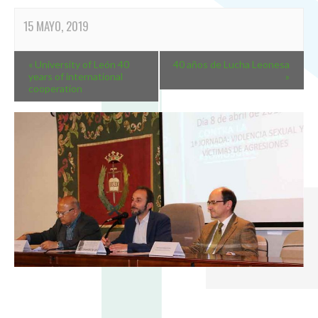
15 MAYO, 2019
«
University of León 40
40 años de Lucha Leonesa
years of international
»
cooperation