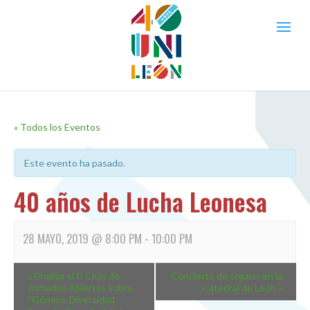
« Todos los Eventos
Este evento ha pasado.
40 años de Lucha Leonesa
28 MAYO, 2019 @ 8:00 PM
-
10:00 PM
«
Finaliza el II Ciclo de
Concierto de órgano en la
Jornadas Abiertas sobre
Catedral de León
»
“Género, Diversidad