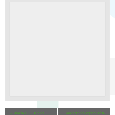
«
Finaliza el II Ciclo de
Concierto de órgano en la